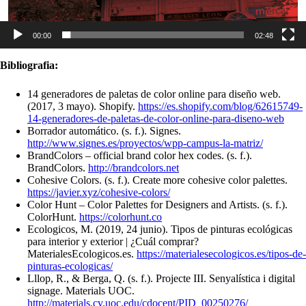
00:00
02:48
Bibliografia:
14 generadores de paletas de color online para diseño web.
(2017, 3 mayo). Shopify.
https://es.shopify.com/blog/62615749-
14-generadores-de-paletas-de-color-online-para-diseno-web
Borrador automático. (s. f.). Signes.
http://www.signes.es/proyectos/wpp-campus-la-matriz/
BrandColors – official brand color hex codes. (s. f.).
BrandColors.
http://brandcolors.net
Cohesive Colors. (s. f.). Create more cohesive color palettes.
https://javier.xyz/cohesive-colors/
Color Hunt – Color Palettes for Designers and Artists. (s. f.).
ColorHunt.
https://colorhunt.co
Ecologicos, M. (2019, 24 junio). Tipos de pinturas ecológicas
para interior y exterior | ¿Cuál comprar?
MaterialesEcologicos.es.
https://materialesecologicos.es/tipos-de-
pinturas-ecologicas/
Lllop, R., & Berga, Q. (s. f.). Projecte III. Senyalística i digital
signage. Materials UOC.
http://materials.cv.uoc.edu/cdocent/PID_00250276/