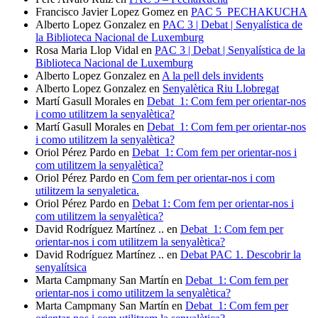
Francisco Javier Lopez Gomez
en
PAC 5_PECHAKUCHA
Alberto Lopez Gonzalez
en
PAC 3 | Debat | Senyalística de
la Biblioteca Nacional de Luxemburg
Rosa Maria Llop Vidal
en
PAC 3 | Debat | Senyalística de la
Biblioteca Nacional de Luxemburg
Alberto Lopez Gonzalez
en
A la pell dels invidents
Alberto Lopez Gonzalez
en
Senyalètica Riu Llobregat
Martí Gasull Morales
en
Debat_1: Com fem per orientar-nos
i como utilitzem la senyalètica?
Martí Gasull Morales
en
Debat_1: Com fem per orientar-nos
i como utilitzem la senyalètica?
Oriol Pérez Pardo
en
Debat_1: Com fem per orientar-nos i
com utilitzem la senyalètica?
Oriol Pérez Pardo
en
Com fem per orientar-nos i com
utilitzem la senyaletica.
Oriol Pérez Pardo
en
Debat 1: Com fem per orientar-nos i
com utilitzem la senyalètica?
David Rodríguez Martínez ..
en
Debat_1: Com fem per
orientar-nos i com utilitzem la senyalètica?
David Rodríguez Martínez ..
en
Debat PAC 1. Descobrir la
senyalítsica
Marta Campmany San Martín
en
Debat_1: Com fem per
orientar-nos i como utilitzem la senyalètica?
Marta Campmany San Martín
en
Debat_1: Com fem per