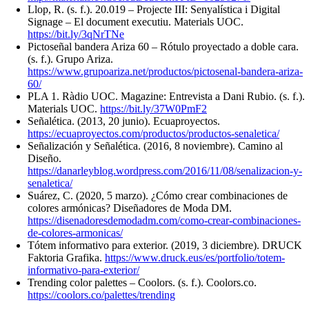
Llop, R. (s. f.). 20.019 – Projecte III: Senyalística i Digital
Signage – El document executiu. Materials UOC.
https://bit.ly/3qNrTNe
Pictoseñal bandera Ariza 60 – Rótulo proyectado a doble cara.
(s. f.). Grupo Ariza.
https://www.grupoariza.net/productos/pictosenal-bandera-ariza-
60/
PLA 1. Ràdio UOC. Magazine: Entrevista a Dani Rubio. (s. f.).
Materials UOC.
https://bit.ly/37W0PmF2
Señalética. (2013, 20 junio). Ecuaproyectos.
https://ecuaproyectos.com/productos/productos-senaletica/
Señalización y Señalética. (2016, 8 noviembre). Camino al
Diseño.
https://danarleyblog.wordpress.com/2016/11/08/senalizacion-y-
senaletica/
Suárez, C. (2020, 5 marzo). ¿Cómo crear combinaciones de
colores armónicas? Diseñadores de Moda DM.
https://disenadoresdemodadm.com/como-crear-combinaciones-
de-colores-armonicas/
Tótem informativo para exterior. (2019, 3 diciembre). DRUCK
Faktoria Grafika.
https://www.druck.eus/es/portfolio/totem-
informativo-para-exterior/
Trending color palettes – Coolors. (s. f.). Coolors.co.
https://coolors.co/palettes/trending