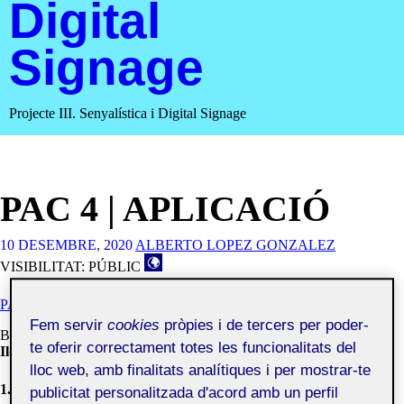
Digital
Signage
Projecte III. Senyalística i Digital Signage
PAC 4 | APLICACIÓ
10 DESEMBRE, 2020
ALBERTO LOPEZ GONZALEZ
VISIBILITAT: PÚBLIC
PAC4 - APLICACIÓ
Fem servir
cookies
pròpies i de tercers per poder-
Bones, aquí teniu el meu treball sobre el
Mercat Municipal de Sant
te oferir correctament totes les funcionalitats del
Ildefons
de Cornellà de Llobregat.
lloc web, amb finalitats analítiques i per mostrar-te
1. Document:
publicitat personalitzada d'acord amb un perfil