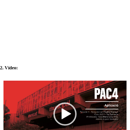
2. Vídeo:
Reproductor
de
vídeo