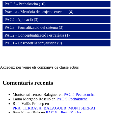
PAC 5 - Pechakucha (10)
Pràctica - Memòria de projecte executiu (4)
PAC4 - Aplicació (3)
PAC3 - Formalització del sistema (3)
PAC2 - Conceptualització i estratègia (1)
PAC1 - Descobrir la senyalística (9)
Accedeix per veure els companys de classe actius
Comentaris recents
Montserrat Terrasa Balaguer
en
PAC 5-Pechacucha
Laura Morgado Roselló
en
PAC 5 Pechakucha
Ruth Vallés Príncep
en
PRA_TERRASA_BALAGUER_MONTSERRAT
Pere Alvaro Ruiz
en
PAC 5 – PechaKucha