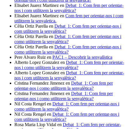
orientar-nos i com utilitzem la senyalètica?
Elisabet Juarez Martinez
en
Debat_1: Com fem per orientar-
nos i com utilitzem la senyalètica?
Elisabet Juarez Martinez
en
Com fem per orientar-nos i com
utilitzem la senyaletica.
Cèlia Ortiz Parella
en
Debat_1: Com fem per orientar-nos i
com utilitzem la senyalètica?
Cèlia Ortiz Parella
en
Debat_1: Com fem per orientar-nos i
como utilitzem la senyalètica?
Cèlia Ortiz Parella
en
Debat_1: Com fem per orientar-nos i
como utilitzem la senyalètica?
Pere Alvaro Ruiz
en
PAC1 – Descobrir la senyalística
Alberto Lopez Gonzalez
en
Debat_1: Com fem per orientar-
nos i como utilitzem la senyalètica?
Alberto Lopez Gonzalez
en
Debat_1: Com fem per orientar-
nos i com utilitzem la senyalètica?
Cristina Fernandez Jimenez
en
Debat_1: Com fem per
orientar-nos i como utilitzem la senyalètica?
Cristina Fernandez Jimenez
en
Debat_1: Com fem per
orientar-nos i como utilitzem la senyalètica?
Nil Costa Rengel
en
Debat_1: Com fem per orientar-nos i
como utilitzem la senyalètica?
Nil Costa Rengel
en
Debat_1: Com fem per orientar-nos i
com utilitzem la senyalètica?
Rosa Maria Llop Vidal
en
Debat_1: Com fem per orientar-