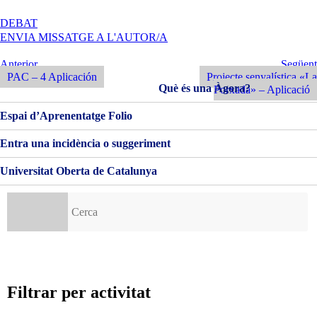
A
DEBAT
PAC
ENVIA MISSATGE A L'AUTOR/A
4
|
Navegació
Entrada
Següent
Anterior
Següent
APLICACIÓ
Anterior
Entrada
PAC – 4 Aplicación
Projecte senyalística «La
d'entrades
Què és una Àgora?
Porxada» – Aplicació
Espai d’Aprenentatge Folio
Entra una incidència o suggeriment
Universitat Oberta de Catalunya
Cerca:
Filtrar per activitat