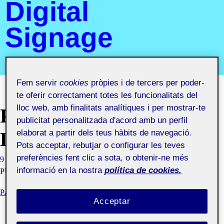
Digital
Signage
Projecte III. Senyalística i Digital Signage
Fem servir
cookies
pròpies i de tercers per poder-
te oferir correctament totes les funcionalitats del
lloc web, amb finalitats analítiques i per mostrar-te
PAC 1 – DESCOBRIR
publicitat personalitzada d'acord amb un perfil
elaborat a partir dels teus hàbits de navegació.
LA SENYALÍSTICA
Pots acceptar, rebutjar o configurar les teves
preferències fent clic a sota, o obtenir-ne més
9 MARÇ, 2021
GERARD CARRERAS CATALA
VISIBILITAT:
informació en la nostra
política de cookies.
PÚBLIC
PAC1 - DESCOBRIR LA SENYALÍSTICA
Acceptar