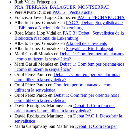
Ruth Vallés Príncep
en
PRA_TERRASA_BALAGUER_MONTSERRAT
Pere Alvaro Ruiz
en
PAC 5 – PechaKucha
Francisco Javier Lopez Gomez
en
PAC 5_PECHAKUCHA
Alberto Lopez Gonzalez
en
PAC 3 | Debat | Senyalística de
la Biblioteca Nacional de Luxemburg
Rosa Maria Llop Vidal
en
PAC 3 | Debat | Senyalística de la
Biblioteca Nacional de Luxemburg
Alberto Lopez Gonzalez
en
A la pell dels invidents
Alberto Lopez Gonzalez
en
Senyalètica Riu Llobregat
Martí Gasull Morales
en
Debat_1: Com fem per orientar-nos
i como utilitzem la senyalètica?
Martí Gasull Morales
en
Debat_1: Com fem per orientar-nos
i como utilitzem la senyalètica?
Oriol Pérez Pardo
en
Debat_1: Com fem per orientar-nos i
com utilitzem la senyalètica?
Oriol Pérez Pardo
en
Com fem per orientar-nos i com
utilitzem la senyaletica.
Oriol Pérez Pardo
en
Debat 1: Com fem per orientar-nos i
com utilitzem la senyalètica?
David Rodríguez Martínez ..
en
Debat_1: Com fem per
orientar-nos i com utilitzem la senyalètica?
David Rodríguez Martínez ..
en
Debat PAC 1. Descobrir la
senyalítsica
Marta Campmany San Martín
en
Debat_1: Com fem per