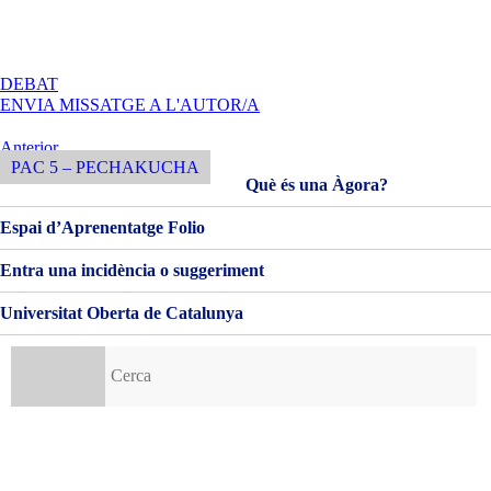
A
DEBAT
PAC
ENVIA MISSATGE A L'AUTOR/A
1
–
Navegació
Entrada
Anterior
DESCOBRIR
Anterior
PAC 5 – PECHAKUCHA
d'entrades
LA
Què és una Àgora?
SENYALÍSTICA
Espai d’Aprenentatge Folio
Entra una incidència o suggeriment
Universitat Oberta de Catalunya
Cerca: