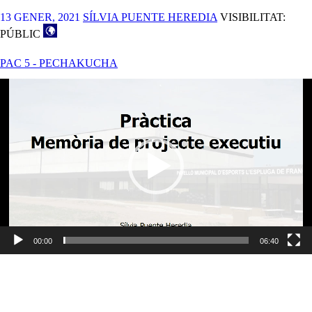
13 GENER, 2021
SÍLVIA PUENTE HEREDIA
VISIBILITAT:
PÚBLIC
PAC 5 - PECHAKUCHA
Reproductor
de
vídeo
00:00
06:40