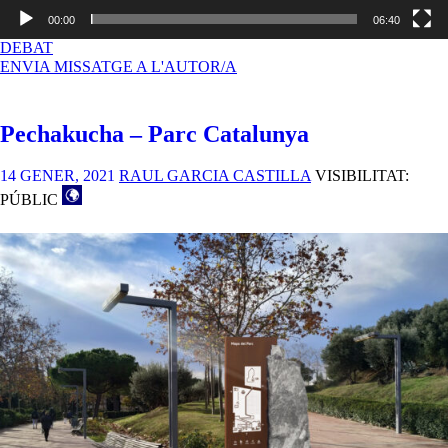
00:00
06:40
A
DEBAT
ENVIA MISSATGE A L'AUTOR/A
Pechakucha – Parc Catalunya
14 GENER, 2021
RAUL GARCIA CASTILLA
VISIBILITAT:
PÚBLIC