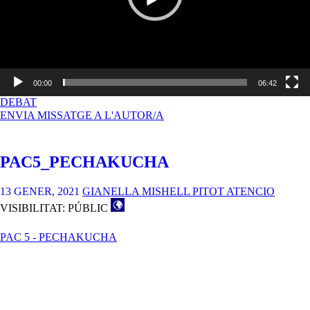
00:00
06:42
A
DEBAT
PAC5_PECHAKUCHA_ANDREA_ARROYO
ENVIA MISSATGE A L'AUTOR/A
PAC5_PECHAKUCHA
13 GENER, 2021
GIANELLA MISHELL PITOT ATENCIO
VISIBILITAT: PÚBLIC
PAC 5 - PECHAKUCHA