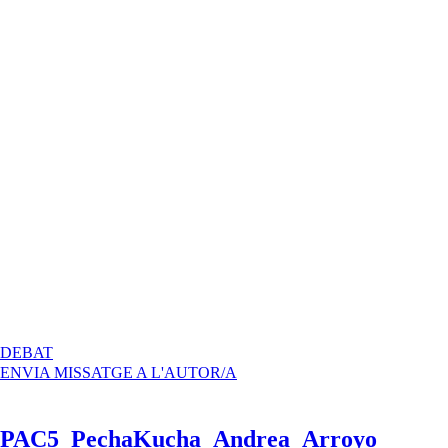
A
DEBAT
PECHAKUCHA
ENVIA MISSATGE A L'AUTOR/A
–
PARC
CATALUNYA
PAC5_PechaKucha_Andrea_Arroyo