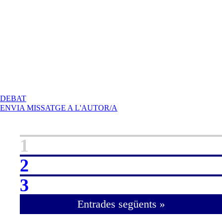
A
DEBAT
PROJECTE
ENVIA MISSATGE A L'AUTOR/A
DEL
SISTEMA
DE
1
SENYALÈTICA
DE
2
LA
MOBILITAT
DE
3
LA
UDG
Entrades següents »