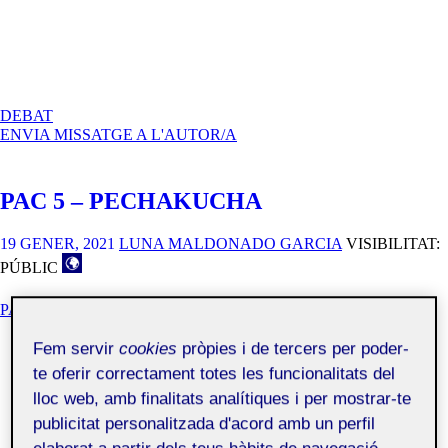
A
DEBAT
PAC
ENVIA MISSATGE A L'AUTOR/A
1
–
DESCOBRIR
PAC 5 – PECHAKUCHA
LA
SENYALÍSTICA
19 GENER, 2021
LUNA MALDONADO GARCIA
VISIBILITAT:
PÚBLIC
PAC 5 - PECHAKUCHA
Fem servir
cookies
pròpies i de tercers per poder-
te oferir correctament totes les funcionalitats del
lloc web, amb finalitats analítiques i per mostrar-te
publicitat personalitzada d'acord amb un perfil