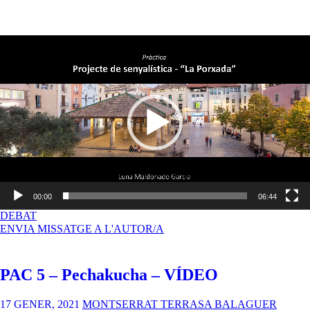
Reproductor
de
vídeo
00:00
06:44
A
DEBAT
PAC
ENVIA MISSATGE A L'AUTOR/A
5
–
PECHAKUCHA
PAC 5 – Pechakucha – VÍDEO
17 GENER, 2021
MONTSERRAT TERRASA BALAGUER