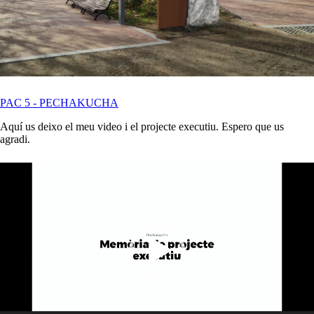
PAC 5 - PECHAKUCHA
Aquí us deixo el meu video i el projecte executiu. Espero que us
agradi.
Reproductor
de
vídeo