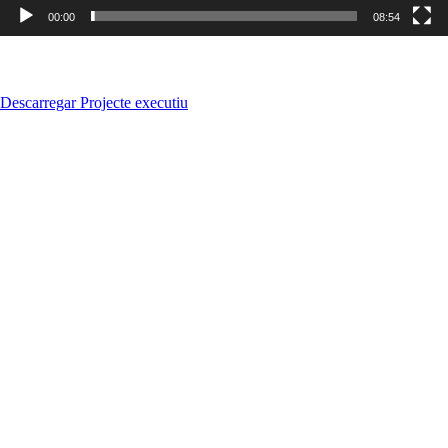
00:00
08:54
Descarregar Projecte executiu