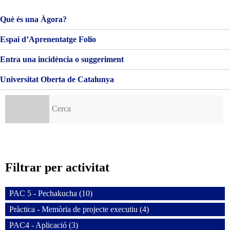
Què és una Àgora?
Espai d’Aprenentatge Folio
Entra una incidència o suggeriment
Universitat Oberta de Catalunya
Cerca:
Filtrar per activitat
PAC 5 - Pechakucha (10)
Pràctica - Memòria de projecte executiu (4)
PAC4 - Aplicació (3)