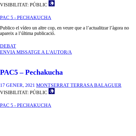
VISIBILITAT: PÚBLIC
PAC 5 - PECHAKUCHA
Publico el vídeo un altre cop, en veure que a l’actualitzar l’àgora no
apareix a l’última publicació.
A
DEBAT
PAC
ENVIA MISSATGE A L'AUTOR/A
5
–
PECHAKUCHA
PAC5 – Pechakucha
–
VÍDEO
17 GENER, 2021
MONTSERRAT TERRASA BALAGUER
VISIBILITAT: PÚBLIC
PAC 5 - PECHAKUCHA